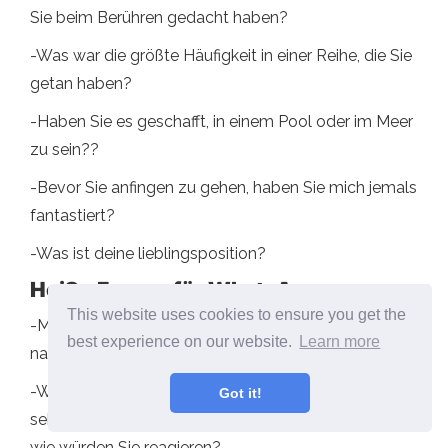
Sie beim Berühren gedacht haben?
-Was war die größte Häufigkeit in einer Reihe, die Sie
getan haben?
-Haben Sie es geschafft, in einem Pool oder im Meer
zu sein??
-Bevor Sie anfingen zu gehen, haben Sie mich jemals
fantastiert?
-Was ist deine lieblingsposition?
Heiße Fragen für WhatsApp
This website uses cookies to ensure you get the
-Machen Sie es lieber morgens, nachmittags oder
best experience on our website.
Learn more
nachts??
-Wenn Sie heute Abend nach Hause kommen und
Got it!
sehen, wie ich auf der Couch auf der Couch liegen,
wie würden Sie reagieren?