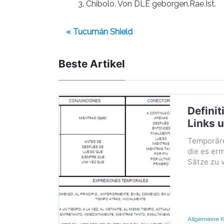
Chibolo. Von DLE geborgen.Rae.Ist.
« Tucumán Shield
Beste Artikel
Definit
Links u
Temporäre
die es er
Sätze zu v
Allgemeine K