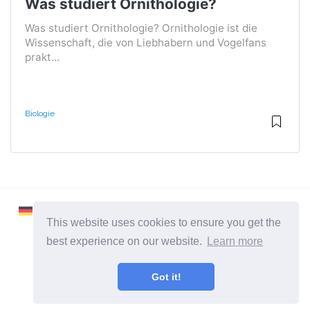
Was studiert Ornithologie?
Was studiert Ornithologie? Ornithologie ist die
Wissenschaft, die von Liebhabern und Vogelfans
prakt...
Biologie
This website uses cookies to ensure you get the
best experience on our website.
Learn more
2026 ©
Learnaboutworld
Got it!
Alle Kategorien
Eine Seite für Leute, die mehr wissen wollen