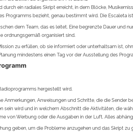
d durch ein radiales Skript erreicht, in dem Blöcke, Musikemi
r des Programms bezieht, genau bestimmt wird. Die Escaleta ist
schen dem Team, das es leitet. Eine begrenzte Dauer und nur
nte ordnungsgemäß organisiert sind.
sion zu erfüllen, ob sie informiert oder unterhaltsam ist, o
Planung mindestens einen Tag vor der Ausstellung des Prog
oprogramm
s Radioprogramms hergestellt wird.
e Anmerkungen, Anweisungen und Schritte, die die Sender befo
en sein wird und in welchem ​​Abschnitt die Aktivitäten, die
hme von Werbung oder die Ausgaben in der Luft. Alles abhä
suchung geben, um die Probleme anzugehen und das Skript zu g