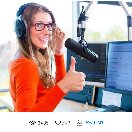
3435
762
Joy Hort