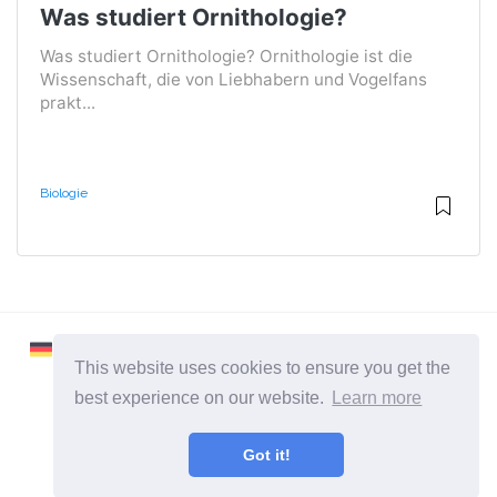
Was studiert Ornithologie?
Was studiert Ornithologie? Ornithologie ist die
Wissenschaft, die von Liebhabern und Vogelfans
prakt...
Biologie
This website uses cookies to ensure you get the
best experience on our website.
Learn more
2026 ©
Learnaboutworld
Got it!
Alle Kategorien
Eine Seite für Leute, die mehr wissen wollen