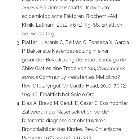
aureus
Bei Gemeinschafts -Individuen:
epidemiologische Faktoren. Biochem -Akt.
Klinik. Latinam. 2012; 46 (1): 59-68. Erhältlich
bei: Scielo.Org.
Platter L., Aranís C, Beltrán C, Fonseca X, García
P. Bakterielle Nasenbesiedlung in einer
gesunden Bevölkerung der Stadt Santiago de
Chile: Gibt es eine Trage von
Staphylococcus
aureus
Community -resistentes Meticilino?
Rev. Otolaryngol. Cir. Cuello Head, 2010; 70 (2):
109-16. Erhältlich bei: Scielo.Org.
Díaz A, Bravo M, Ceruti E, Casar C. Eosinophiler
Zählwert in der Nasensekretion bei der
Differentialdiagnose der obstruktiven
Bronchialbilder des Kindes. Rev. Chilenische
Pädiatrie. 1973; 44 (4): 341-343.