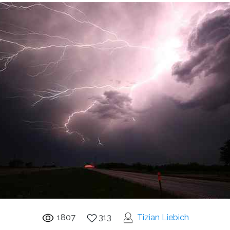
1807
313
Tizian Liebich