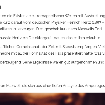
n
ten die Existenz elektromagnetischer Wellen mit Ausbreitung
 kurz darauf vom deutschen Physiker Heinrich Hertz (1857 - 18
altkreis zu erzeugen. Dies geschah kurz nach Maxwells Tod.
musste Hertz ein Detektorgerät bauen, das es ihm erlaubte.
tlichen Gemeinschaft der Zeit mit Skepsis empfangen. Vielle
eorie mit all der Formalität des Falls präsentiert hatte, was v
d überzeugend. Seine Ergebnisse waren gut aufgenommen und Z
on Maxwell, die sich aus einer tiefen Analyse des Amperegeset