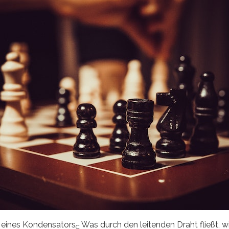
g eines Kondensators
Was durch den leitenden Draht fließt, w
C