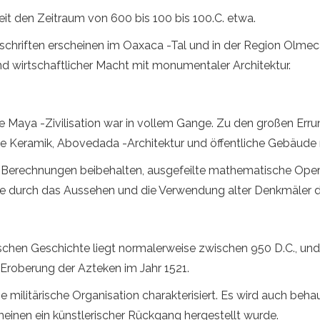
eit den Zeitraum von 600 bis 100 bis 100.C. etwa.
riften erscheinen im Oaxaca -Tal und in der Region Olmeca. 
nd wirtschaftlicher Macht mit monumentaler Architektur.
 Die Maya -Zivilisation war in vollem Gange. Zu den großen E
 Keramik, Abovedada -Architektur und öffentliche Gebäude m
 Berechnungen beibehalten, ausgefeilte mathematische Oper
de durch das Aussehen und die Verwendung alter Denkmäler de
chen Geschichte liegt normalerweise zwischen 950 D.C., und
 Eroberung der Azteken im Jahr 1521.
e militärische Organisation charakterisiert. Es wird auch beh
einen ein künstlerischer Rückgang hergestellt wurde.