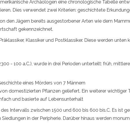
ikanische Archäologen eine chronologische Tabelle entwick
ieren. Dies verwendet zwei Kriterien: geschichtete Erkundun
von den Jägern bereits ausgestorbener Arten wie dem Mammut da
rtschaft gekennzeichnet.
räklassiker, Klassiker und Postklassiker. Diese werden unten 
300 - 100 a.C.), wurde in drei Perioden unterteilt: früh, mittler
 Geschichte eines Mörders von 7 Männern
von domestizierten Pflanzen geliefert. Ein weiterer wichtige
nfach und basierte auf Lebensunterhalt
 des Intervalls zwischen 1500 und 600 bis 600 bis.C. Es ist 
hen Siedlungen in der Peripherie. Darüber hinaus werden monum