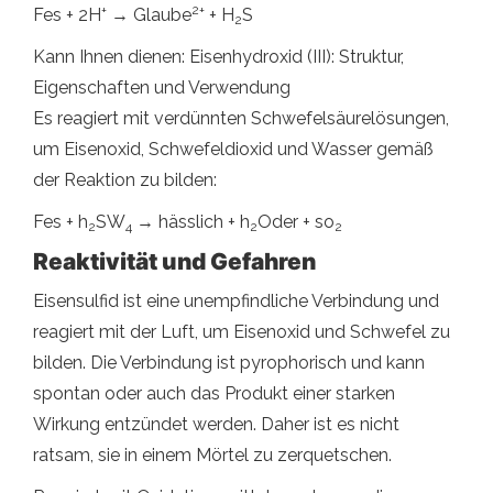
+
2+
Fes + 2H
→ Glaube
+ H
S
2
Kann Ihnen dienen: Eisenhydroxid (III): Struktur,
Eigenschaften und Verwendung
Es reagiert mit verdünnten Schwefelsäurelösungen,
um Eisenoxid, Schwefeldioxid und Wasser gemäß
der Reaktion zu bilden:
Fes + h
SW
→ hässlich + h
Oder + so
2
4
2
2
Reaktivität und Gefahren
Eisensulfid ist eine unempfindliche Verbindung und
reagiert mit der Luft, um Eisenoxid und Schwefel zu
bilden. Die Verbindung ist pyrophorisch und kann
spontan oder auch das Produkt einer starken
Wirkung entzündet werden. Daher ist es nicht
ratsam, sie in einem Mörtel zu zerquetschen.