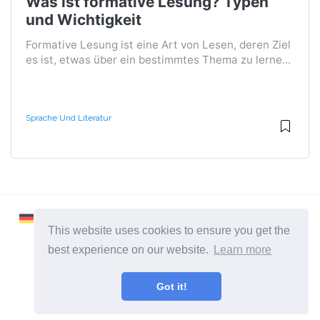
Was ist formative Lesung? Typen
und Wichtigkeit
Formative Lesung ist eine Art von Lesen, deren Ziel
es ist, etwas über ein bestimmtes Thema zu lerne...
Sprache Und Literatur
This website uses cookies to ensure you get the
best experience on our website.
Learn more
2026 ©
Learnaboutworld
Got it!
Alle Kategorien
Eine Seite für Leute, die mehr wissen wollen