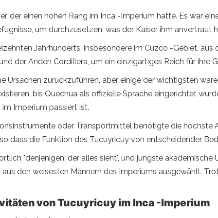
r, der einen hohen Rang im Inca -Imperium hatte. Es war eine 
Befugnisse, um durchzusetzen, was der Kaiser ihm anvertraut h
reizehnten Jahrhunderts, insbesondere im Cuzco -Gebiet, aus
d der Anden Cordillera, um ein einzigartiges Reich für ihre G
he Ursachen zurückzuführen, aber einige der wichtigsten waren
stieren, bis Quechua als offizielle Sprache eingerichtet wurd
im Imperium passiert ist.
nsinstrumente oder Transportmittel benötigte die höchste A
 so dass die Funktion des Tucuyricuy von entscheidender Be
tlich "denjenigen, der alles sieht", und jüngste akademische
t aus den weisesten Männern des Imperiums ausgewählt. Trotz 
vitäten von Tucuyricuy im Inca -Imperium