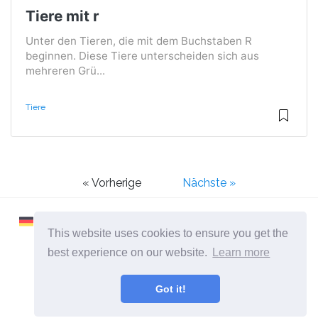
Tiere mit r
Unter den Tieren, die mit dem Buchstaben R
beginnen. Diese Tiere unterscheiden sich aus
mehreren Grü...
Tiere
« Vorherige
Nächste »
This website uses cookies to ensure you get the
best experience on our website.
Learn more
2026 ©
Learnaboutworld
Got it!
Alle Kategorien
Eine Seite für Leute, die mehr wissen wollen