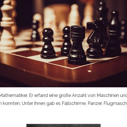
d Mathematiker. Er erfand eine große Anzahl von Maschinen un
 konnten. Unter ihnen gab es Fallschirme, Panzer, Flugmasc