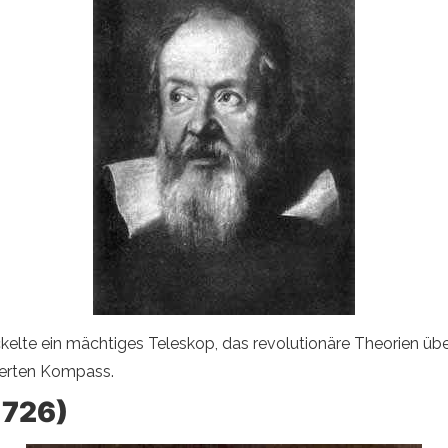
ickelte ein mächtiges Teleskop, das revolutionäre Theorien üb
serten Kompass.
1726)